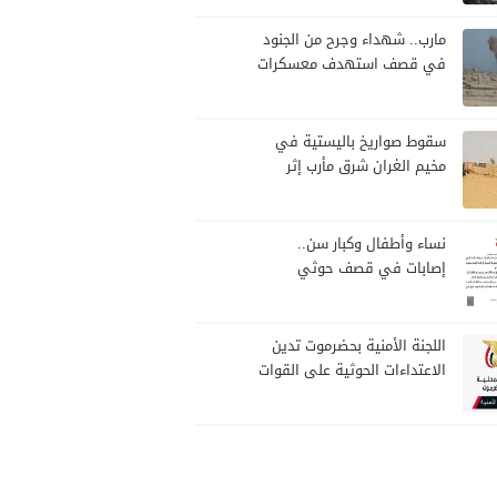
مارب.. شهداء وجرح من الجنود
في قصف استهدف معسكرات
للجيش بقصف لمليشيا الحوثي
سقوط صواريخ باليستية في
مخيم الغران شرق مأرب إثر
هجوم حوثي استهدف الرويك
نساء وأطفال وكبار سن..
إصابات في قصف حوثي
استهدف مخيمات النازحين
بمارب
اللجنة الأمنية بحضرموت تدين
الاعتداءات الحوثية على القوات
المسلحة وتؤكد مواصلة
المهام الأمنية والعسكرية