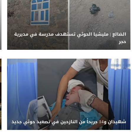
الضالع | مليشيا الحوثي تستهدف مدرسة في مديرية
حجر
شهيدان و14 جريحاً من النازحين في تصعيد حوثي جديد