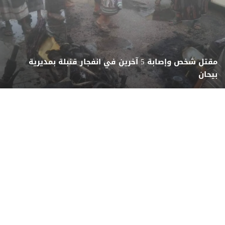
مقتل شخص وإصابة 5 آخرين في انفجار قنبلة بمديرية
بيحان