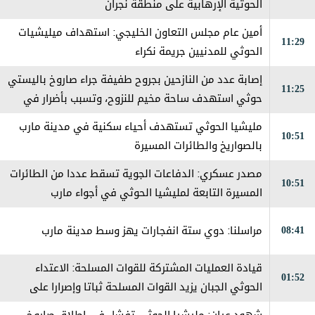
الحوثية الإرهابية على منطقة نجران
أمين عام مجلس التعاون الخليجي: استهداف ميليشيات
11:29
الحوثي للمدنيين جريمة نكراء
إصابة عدد من النازحين بجروح طفيفة جراء صاروخ باليستي
11:25
حوثي استهدف ساحة مخيم للنزوح، وتسبب بأضرار في
الخيام والممتلكات
مليشيا الحوثي تستهدف أحياء سكنية في مدينة مارب
10:51
بالصواريخ والطائرات المسيرة
مصدر عسكري: الدفاعات الجوية تسقط عددا من الطائرات
10:51
المسيرة التابعة لمليشيا الحوثي في أجواء مارب
08:41
مراسلنا: دوي ستة انفجارات يهز وسط مدينة مارب
قيادة العمليات المشتركة للقوات المسلحة: الاعتداء
01:52
الحوثي الجبان يزيد القوات المسلحة ثباتا وإصرارا على
استعادة مؤسسات الدولة