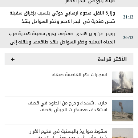
ميناء ينبع في البحر الأحمر
وزارة النقل: هجوم ارهابي حوثي يتسبب بإغراق سفينة
21:12
شحن هندية في البحر الاحمر وخفر السواحل ينقذ
طاقمها
رويترز عن وزير هندي: مقذوف يغرق سفينة هندية قرب
20:12
المياه اليمنية وخفر السواحل ينقذ طاقمها وينقله إلى
المخا
الأكثر قراءة
انفجارات تهز العاصمة صنعاء
مارب.. شهداء وجرح من الجنود في قصف
استهدف معسكرات للجيش بقصف
لمليشيا الحوثي
سقوط صواريخ باليستية في مخيم الغران