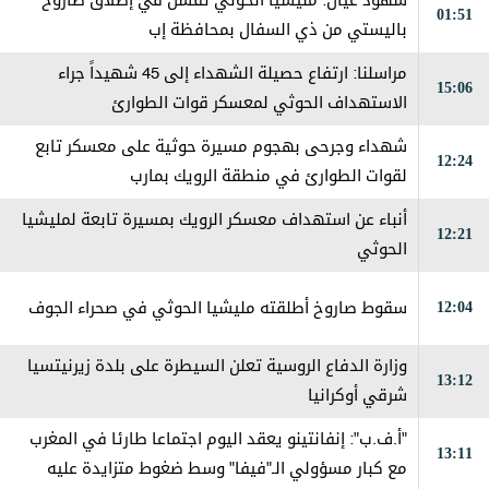
شهود عيان: ‏مليشيا الحوثي تفشل في إطلاق صاروخ
01:51
باليستي من ذي السفال بمحافظة إب
مراسلنا: ارتفاع حصيلة الشهداء إلى 45 شهيداً جراء
15:06
الاستهداف الحوثي لمعسكر قوات الطوارئ
شهداء وجرحى بهجوم مسيرة حوثية على معسكر تابع
12:24
لقوات الطوارئ في منطقة الرويك بمارب
أنباء عن استهداف معسكر الرويك بمسيرة تابعة لمليشيا
12:21
الحوثي
12:04
سقوط صاروخ أطلقته مليشيا الحوثي في صحراء الجوف
وزارة الدفاع الروسية تعلن السيطرة على بلدة زيرنيتسيا
13:12
شرقي أوكرانيا
"أ.ف.ب": إنفانتينو يعقد اليوم اجتماعا طارئا في المغرب
13:11
مع كبار مسؤولي الـ"فيفا" وسط ضغوط متزايدة عليه