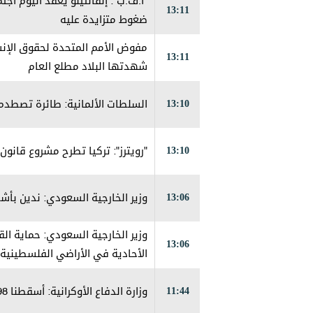
"أ.ف.ب": إنفانتينو يعقد اليوم اج
13:11
ضغوط متزايدة عليه
13:11
شهدتها البلاد مطلع العام
13:10
السلطات الألمانية: طائرة تصطدم
13:10
"رويترز": تركيا تطرح مشروع قانو
13:06
وزير الخارجية السعودي: ندين بأشد
وزير الخارجية السعودي: حماية ال
13:06
الأحادية في الأراضي الفلسطينية 
11:44
وزارة الدفاع الأوكرانية: أسقطنا 98 طائرة مسيرة روسية خلال ساعات الليل