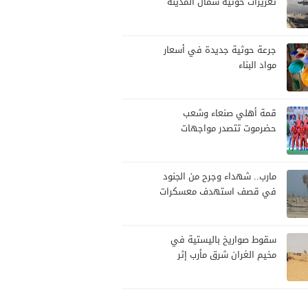
تعزيزات حوثية شمال المدينة
وترفع جاهزيتها لمواجهة أي
تصعيد
جرعة حوثية جديدة في أسعار
مواد البناء
قمة أهلي صنعاء وشعب
حضرموت تتصدر مواجهات
الجولة العاشرة من الدوري
اليمني
مارب.. شهداء وجرح من الجنود
في قصف استهدف معسكرات
للجيش بقصف لمليشيا الحوثي
سقوط صواريخ باليستية في
مخيم الغران شرق مأرب إثر
هجوم حوثي استهدف الرويك