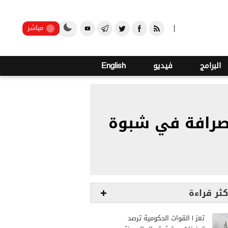
o
21
صنعاء
مباشر
البرامج
فيديو
English
 صرافة في شبوة
كثر قراءة
تعز | القوات الحكومية ترصد