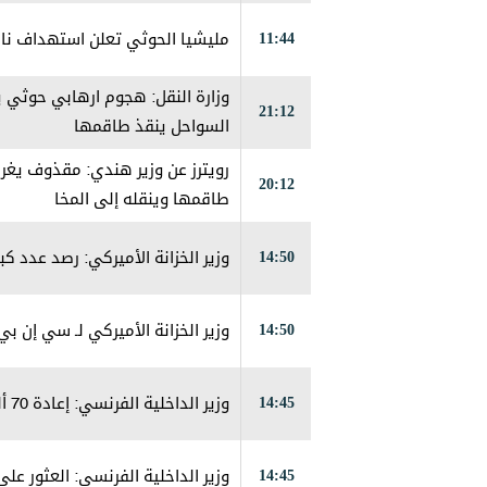
11:44
مليشيا الحوثي تعلن استهداف ناقل
وزارة النقل: هجوم ارهابي حوثي 
21:12
السواحل ينقذ طاقمها
رويترز عن وزير هندي: مقذوف يغرق
20:12
طاقمها وينقله إلى المخا
14:50
وزير الخزانة الأميركي: رصد عدد 
14:50
وزير الخزانة الأميركي لـ سي إن ب
14:45
وزير الداخلية الفرنسي: إعادة 70 ألف شخص إلى المغرب بعد عبور المهاجرين إلى سبتة
14:45
وزير الداخلية الفرنسي: العثور على 75 جثة بعد عبور المهاجرين الأسبوع الماضي إلى س