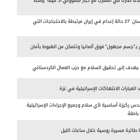
تماعا طارئا في المغرب مع كبار مسؤولي الـ"فيفا" وسط
مفوض الأمم المتحدة لحقوق الإنسان: 27 حالة إعدام في إيران مرتبطة بالاحتجاجات التي
 بـ"جسم مجهول" فوق ألمانيا وتتمكن من الهبوط بأمان
ن يهدف إلى تحقيق السلام مع حزب العمال الكردستاني
 العبارات الانتهاكات الإسرائيلية في غزة
قدس ركيزة أساسية لأي سلام وجميع الإجراءات الإسرائيلية
باطلة