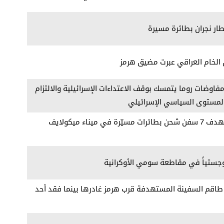
ر نجران بطائرة مسيرة
ل الخام العراقي عبرت مضيق هرمز
 مفاوضات روما يتمسك بوقف الاعتداءات الإسرائيلية والالتزام
 المستوى السياسي الإسرائيلي
إعلام روسي: القوات الروسية تستهدف 7 سفن شحن بطائرات مسيّرة في ميناء ميكولايف
لوجستياً في مقاطعة سومي الأوكرانية
ة: طاقم السفينة المستهدفة قرب هرمز غادرها بينما فقد أحد