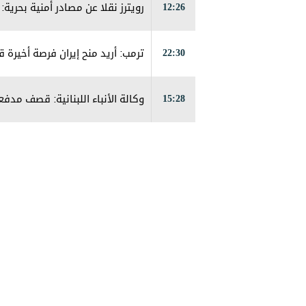
12:26
رويترز نقلا عن مصادر أمنية بحر
22:30
ترمب: أريد منح إيران فرصة أخيرة ق
15:28
وكالة الأنباء اللبنانية: قصف مد