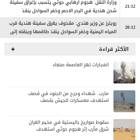
وزارة النقل: هجوم ارهابي حوثي يتسبب بإغراق سفينة
21:12
شحن هندية في البحر الاحمر وخفر السواحل ينقذ
طاقمها
رويترز عن وزير هندي: مقذوف يغرق سفينة هندية قرب
20:12
المياه اليمنية وخفر السواحل ينقذ طاقمها وينقله إلى
المخا
الأكثر قراءة
انفجارات تهز العاصمة صنعاء
مارب.. شهداء وجرح من الجنود في قصف
استهدف معسكرات للجيش بقصف
لمليشيا الحوثي
سقوط صواريخ باليستية في مخيم الغران
شرق مأرب إثر هجوم حوثي استهدف
الرويك