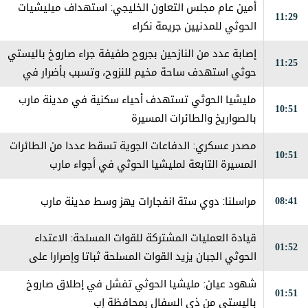
أمين عام مجلس التعاون الخليجي: استهداف ميليشيات
11:29
الحوثي للمدنيين جريمة نكراء
إصابة عدد من النازحين بجروح طفيفة جراء صاروخ باليستي
11:25
حوثي استهدف ساحة مخيم للنزوح، وتسبب بأضرار في
الخيام والممتلكات
مليشيا الحوثي تستهدف أحياء سكنية في مدينة مارب
10:51
بالصواريخ والطائرات المسيرة
مصدر عسكري: الدفاعات الجوية تسقط عددا من الطائرات
10:51
المسيرة التابعة لمليشيا الحوثي في أجواء مارب
08:41
مراسلنا: دوي ستة انفجارات يهز وسط مدينة مارب
قيادة العمليات المشتركة للقوات المسلحة: الاعتداء
01:52
الحوثي الجبان يزيد القوات المسلحة ثباتا وإصرارا على
استعادة مؤسسات الدولة
شهود عيان: ‏مليشيا الحوثي تفشل في إطلاق صاروخ
01:51
باليستي من ذي السفال بمحافظة إب