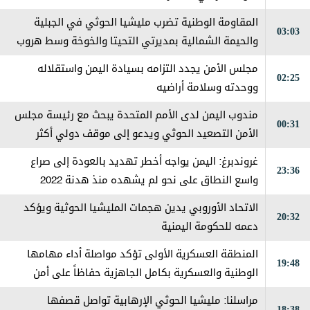
المقاومة الوطنية تضرب مليشيا الحوثي في الجبلية
03:03
والحيمة الشمالية بمديرتي التحيتا والخوخة وسط هروب
جماعي من قبل العناصر الإرهابية
مجلس الأمن يجدد التزامه بسيادة اليمن واستقلاله
02:25
ووحدته وسلامة أراضيه
مندوب اليمن لدى الأمم المتحدة يبحث مع رئيسة مجلس
00:31
الأمن التصعيد الحوثي ويدعو إلى موقف دولي أكثر
حزماً
غروندبرغ: اليمن يواجه أخطر تهديد بالعودة إلى صراع
23:36
واسع النطاق على نحو لم يشهده منذ هدنة 2022
الاتحاد الأوروبي يدين هجمات المليشيا الحوثية ويؤكد
20:32
دعمه للحكومة اليمنية
المنطقة العسكرية الأولى تؤكد مواصلة أداء مهامها
19:48
الوطنية والعسكرية بكامل الجاهزية حفاظاً على أمن
حضرموت
مراسلنا: مليشيا الحوثي الإرهابية تواصل قصفها
18:38