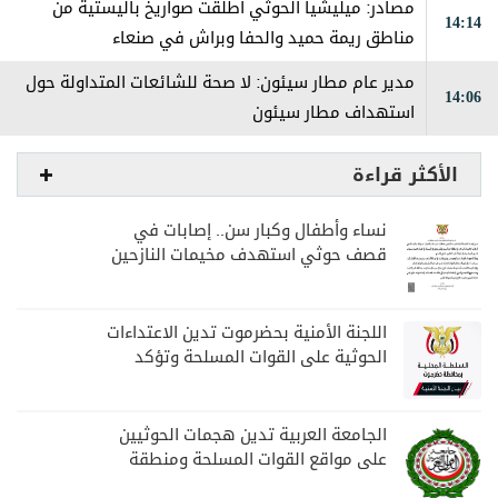
مصادر: ميليشيا الحوثي أطلقت صواريخ باليستية من
14:14
مناطق ريمة حميد والحفا وبراش في صنعاء
مدير عام مطار سيئون: لا صحة للشائعات المتداولة حول
14:06
استهداف مطار سيئون
الأكثر قراءة
نساء وأطفال وكبار سن.. إصابات في
قصف حوثي استهدف مخيمات النازحين
بمارب
اللجنة الأمنية بحضرموت تدين الاعتداءات
الحوثية على القوات المسلحة وتؤكد
مواصلة المهام الأمنية والعسكرية
الجامعة العربية تدين هجمات الحوثيين
على مواقع القوات المسلحة ومنطقة
نجران السعودية