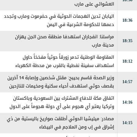
العشوائي على مارب
اليابان تدين الهجمات الحوثية في حضرموت ومارب وتجدد
18:36
دعمها للحكومة الشرعية في اليمن
مراسلنا: انفجاران استهدفا منطقة صحن الجن يهزان
18:35
مدينة مارب
المقاومة الوطنية تدمر زورقاً حوثياً مفخخاً حاول
18:12
استهداف سفينة نفطية بالقرب من محطة الكهرباء
بالمخا
وزير الصحة قاسم بحيبح: مقتل شخصين وإصابة 14 آخرين
14:57
بقصف حوثي استهدف أحياء سكنية ومخيمات للنازحين
في مارب
اتفاق مكة للدفاع المشترك بين السعودية وباكستان
14:16
وتركيا يعتبر ‏أي هجوم على أي دولة هجوماً على الدول
الثلاث
مصادر: ميليشيا الحوثي أطلقت صواريخ باليستية من ذي
14:15
إشراق في إب ومن الملاجم في البيضاء