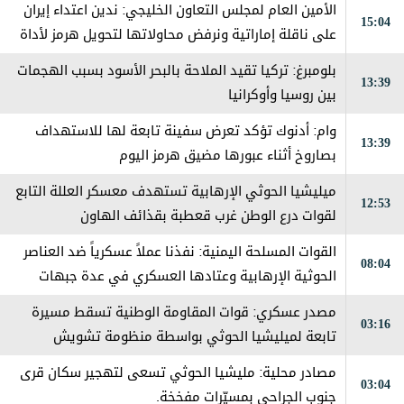
الأمين العام لمجلس التعاون الخليجي: ندين اعتداء إيران
15:04
على ناقلة إماراتية ونرفض محاولاتها لتحويل هرمز لأداة
ضغط
بلومبرغ: تركيا تقيد الملاحة بالبحر الأسود بسبب الهجمات
13:39
بين روسيا وأوكرانيا
وام: أدنوك تؤكد تعرض سفينة تابعة لها للاستهداف
13:39
بصاروخ أثناء عبورها مضيق هرمز اليوم
ميليشيا الحوثي الإرهابية تستهدف معسكر العللة التابع
12:53
لقوات درع الوطن غرب قعطبة بقذائف الهاون
القوات المسلحة اليمنية: نفذنا عملاً عسكرياً ضد العناصر
08:04
الحوثية الإرهابية وعتادها العسكري في عدة جبهات
ومحاور على طول خطوط التماس
مصدر عسكري: قوات المقاومة الوطنية تسقط مسيرة
03:16
تابعة لميليشيا الحوثي بواسطة منظومة تشويش
إلكتروني جنوب الحديدة
مصادر محلية: مليشيا الحوثي تسعى لتهجير سكان قرى
03:04
جنوب الجراحي بمسيّرات مفخخة.