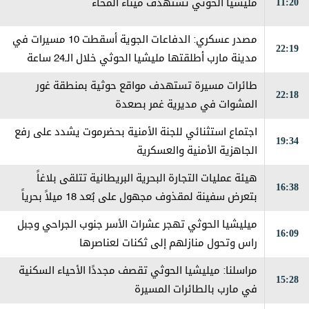
11:20
مليشيا الحوثي تستهدف ميناء المخاء
مصدر عسكري: الدفاعات الجوية أسقطت 10 مسيرات في
22:19
مدينة مارب أطلقتها مليشيا الحوثي خلال الـ24 ساعة
الماضية
طائرات مسيرة تستهدف مواقع حوثية بمنطقة غور
22:18
المشوات في مديرية غمر بصعدة
اجتماع استثنائي للجنة الأمنية بحضرموت يشدد على رفع
19:34
الجاهزية الأمنية والعسكرية
هيئة عمليات التجارة البحرية البريطانية تتلقى بلاغاً
16:38
بتعرض سفينة لمقذوف مجهول على بُعد 18 ميلاً بحرياً
شرقي مدينة خصب في سلطنة عمان، مما أدى إلى اندلاع
ميليشيا الحوثي تهجر عشرات الأسر جنوب الجراحي وجبل
16:09
حريق على متنها وتم إخماده
راس وتحول منازلهم إلى ثكنات لعناصرها
مراسلنا: ميليشيا الحوثي تقصف مجددًا الأحياء السكنية
15:28
في مارب بالطائرات المسيرة