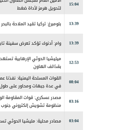
الأمين العام لمجلس التعاون الخلي
15:04
لتحويل هرمز لأداة ضغط
13:39
بلومبرغ: تركيا تقيد الملاحة بالبح
13:39
وام: أدنوك تؤكد تعرض سفينة تاب
ميليشيا الحوثي الإرهابية تستهد
12:53
بقذائف الهاون
القوات المسلحة اليمنية: نفذنا عمل
08:04
في عدة جبهات ومحاور على طول
مصدر عسكري: قوات المقاومة الو
03:16
منظومة تشويش إلكتروني جنوب ا
03:04
مصادر محلية: مليشيا الحوثي تس