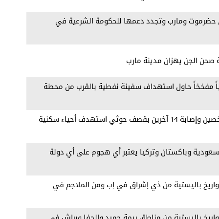
في حضرموت ومارب وتجدد دعمها للحكومة الشرعية في
ة صحن الجن يهزان مدينة مارب
ثياً مفخخاً حاول استهداف سفينة نفطية بالقرب من محطة
وزير الصحة قاسم بحيبح: مقتل شخصين وإصابة 14 آخرين بقصف حوثي استهدف أحياء سكنية
سعودية وباكستان وتركيا يعتبر ‏أي هجوم على أي دولة
اريخ باليستية من ذي إشراق في إب ومن الملاجم في
اريخ باليستية من مناطق ريمة حميد والحفا وبراش في