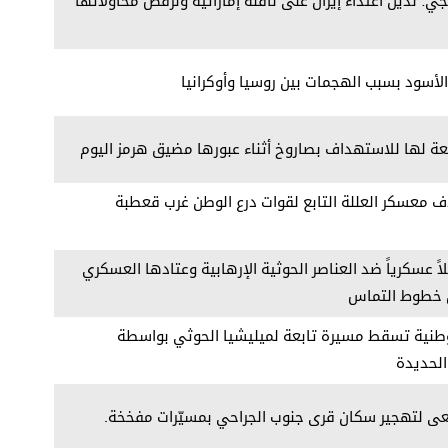
جي: ندين اعتداء إيران على ناقلة إماراتية ونرفض محاولاتها
ر الأسود بسبب الهجمات بين روسيا وأوكرانيا
عة لها للاستهداف بصاروخ أثناء عبورها مضيق هرمز اليوم
ف معسكر العللة التابع لقوات درع الوطن غرب قعطبة
اً عسكرياً ضد العناصر الحوثية الإرهابية وعتادها العسكري
 خطوط التماس
طنية تسقط مسيرة تابعة لميليشيا الحوثي بواسطة
لحديدة
عى لتهجير سكان قرى جنوب الجراحي بمسيّرات مفخخة.