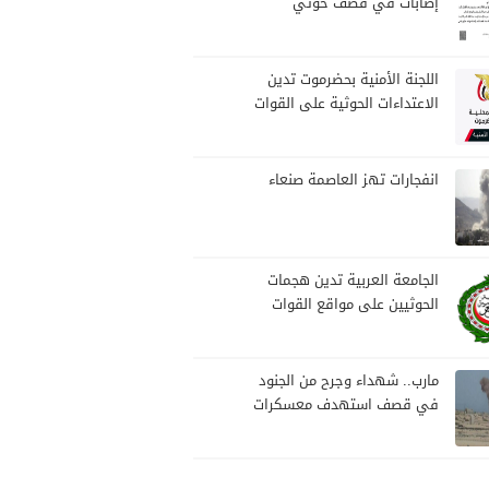
إصابات في قصف حوثي
استهدف مخيمات النازحين
بمارب
اللجنة الأمنية بحضرموت تدين
الاعتداءات الحوثية على القوات
المسلحة وتؤكد مواصلة
المهام الأمنية والعسكرية
انفجارات تهز العاصمة صنعاء
الجامعة العربية تدين هجمات
الحوثيين على مواقع القوات
المسلحة ومنطقة نجران
السعودية
مارب.. شهداء وجرح من الجنود
في قصف استهدف معسكرات
للجيش بقصف لمليشيا الحوثي