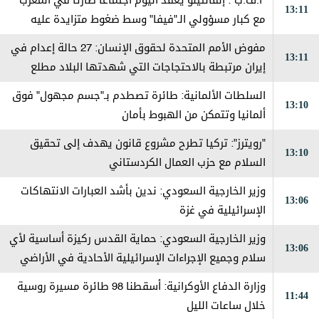
"أ.ف.ب": إنفانتينو يعقد اليوم اجتماعا طارئا في المغرب
13:11
مع كبار مسؤولي الـ"فيفا" وسط ضغوط متزايدة عليه
مفوض الأمم المتحدة لحقوق الإنسان: 27 حالة إعدام في
13:11
إيران مرتبطة بالاحتجاجات التي شهدتها البلاد مطلع
العام
السلطات الألمانية: طائرة تصطدم بـ"جسم مجهول" فوق
13:10
ألمانيا وتتمكن من الهبوط بأمان
"رويترز": تركيا تطرح مشروع قانون يهدف إلى تحقيق
13:10
السلام مع حزب العمال الكردستاني
وزير الخارجية السعودي: ندين بأشد العبارات الانتهاكات
13:06
الإسرائيلية في غزة
وزير الخارجية السعودي: حماية القدس ركيزة أساسية لأي
13:06
سلام وجميع الإجراءات الإسرائيلية الأحادية في الأراضي
الفلسطينية باطلة
وزارة الدفاع الأوكرانية: أسقطنا 98 طائرة مسيرة روسية
11:44
خلال ساعات الليل