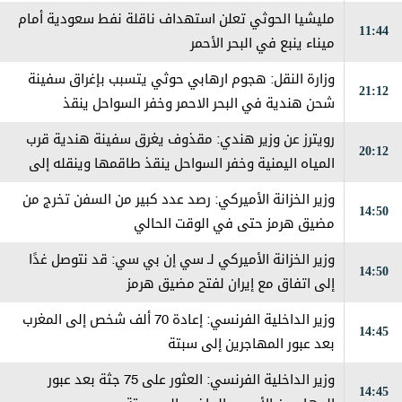
مليشيا الحوثي تعلن استهداف ناقلة نفط سعودية أمام
11:44
ميناء ينبع في البحر الأحمر
وزارة النقل: هجوم ارهابي حوثي يتسبب بإغراق سفينة
21:12
شحن هندية في البحر الاحمر وخفر السواحل ينقذ
طاقمها
رويترز عن وزير هندي: مقذوف يغرق سفينة هندية قرب
20:12
المياه اليمنية وخفر السواحل ينقذ طاقمها وينقله إلى
المخا
وزير الخزانة الأميركي: رصد عدد كبير من السفن تخرج من
14:50
مضيق هرمز حتى في الوقت الحالي
وزير الخزانة الأميركي لـ سي إن بي سي: قد نتوصل غدًا
14:50
إلى اتفاق مع إيران لفتح مضيق هرمز
وزير الداخلية الفرنسي: إعادة 70 ألف شخص إلى المغرب
14:45
بعد عبور المهاجرين إلى سبتة
وزير الداخلية الفرنسي: العثور على 75 جثة بعد عبور
14:45