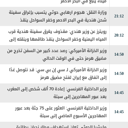
ميناء ينبع في البحر الأحمر
وزارة النقل: هجوم ارهابي حوثي يتسبب بإغراق سفينة
21:12
شحن هندية في البحر الاحمر وخفر السواحل ينقذ
طاقمها
رويترز عن وزير هندي: مقذوف يغرق سفينة هندية قرب
20:12
المياه اليمنية وخفر السواحل ينقذ طاقمها وينقله إلى
المخا
وزير الخزانة الأميركي: رصد عدد كبير من السفن تخرج من
14:50
مضيق هرمز حتى في الوقت الحالي
وزير الخزانة الأميركي لـ سي إن بي سي: قد نتوصل غدًا
14:50
إلى اتفاق مع إيران لفتح مضيق هرمز
وزير الداخلية الفرنسي: إعادة 70 ألف شخص إلى المغرب
14:45
بعد عبور المهاجرين إلى سبتة
وزير الداخلية الفرنسي: العثور على 75 جثة بعد عبور
14:45
المهاجرين الأسبوع الماضي إلى سبتة
مليشيا الحوثي تعلن استهداف مطار نجران بطائرة