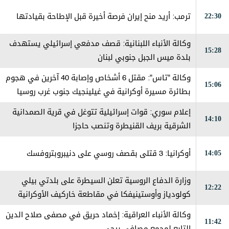
22:30
ترمب: أريد منح إيران فرصة أخيرة قبل الإطاحة بقيادتها
وكالة الأنباء اللبنانية: قصف مدفعي إسرائيلي يستهدف
15:28
بلدة ميس الجبل جنوبي لبنان
وكالة "تاس": مقتل 6 أشخاص وإصابة 40 آخرين في هجوم
15:06
بطائرة مسيرة أوكرانية في غيلينجيك جنوب غرب روسيا
إعلام سوري: قوات إسرائيلية تتوغل في قرية الصمدانية
14:10
الشرقية بريف القنيطرة وتنصب حاجزا
14:05
أوكرانيا: 3 قتلى بقصف روسي على دنيبروبتروفسك
وزارة الدفاع الروسية تعلن السيطرة على بلدتي بيلي
12:22
كولودياز وأوستينيفكا في مقاطعة خاركيف الأوكرانية
وكالة الأنباء العراقية: إخماد حريق في مصفى صلاح الدين
11:42
التابع لمجمع مصافي بيجي