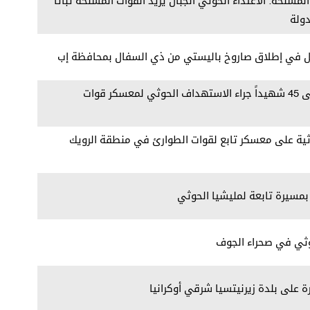
لمسلحة: الاعتداء الحوثي الجبان يزيد القوات المسلحة ثباتا
ولة
ل في إطلاق صاروخ باليستي من ذي السفال بمحافظة إب
مراسلنا: ارتفاع حصيلة الشهداء إلى 45 شهيداً جراء الاستهداف الحوثي لمعسكر قوات
ة على معسكر تابع لقوات الطوارئ في منطقة الرويك
بمسيرة تابعة لمليشيا الحوثي
وثي في صحراء الجوف
ة على بلدة زيرنيتسيا شرقي أوكرانيا