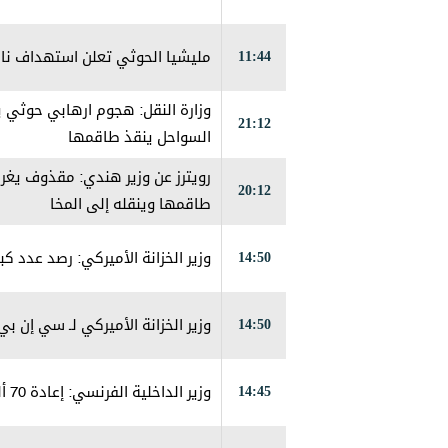
11:44
مليشيا الحوثي تعلن استهداف ناقل
وزارة النقل: هجوم ارهابي حوثي 
21:12
السواحل ينقذ طاقمها
رويترز عن وزير هندي: مقذوف يغرق
20:12
طاقمها وينقله إلى المخا
14:50
وزير الخزانة الأميركي: رصد عدد 
14:50
وزير الخزانة الأميركي لـ سي إن ب
14:45
وزير الداخلية الفرنسي: إعادة 70 ألف شخص إلى المغرب بعد عبور المهاجرين إلى سبتة