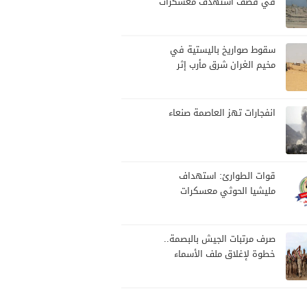
في قصف استهدف معسكرات
للجيش بقصف لمليشيا الحوثي
سقوط صواريخ باليستية في
مخيم الغران شرق مأرب إثر
هجوم حوثي استهدف الرويك
انفجارات تهز العاصمة صنعاء
قوات الطوارئ: استهداف
مليشيا الحوثي معسكرات
القوات جاء عقب نجاحات أمنية
وعسكرية
صرف مرتبات الجيش بالبصمة..
خطوة لإغلاق ملف الأسماء
الوهمية