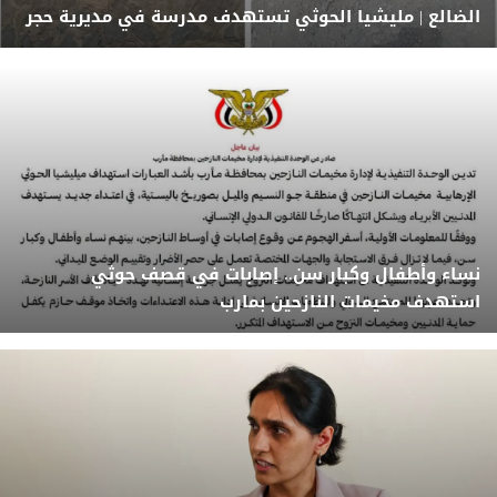
الضالع | مليشيا الحوثي تستهدف مدرسة في مديرية حجر
نساء وأطفال وكبار سن.. إصابات في قصف حوثي
استهدف مخيمات النازحين بمارب